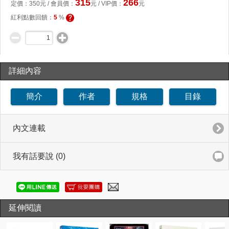
315
266
定價：
350
元 /
會員價
：
元
/ VIP價：
元
紅利點數回饋：
5
%
詳細內容
簡介
作者
規格
目錄
內文連載
我有話要說 (0)
延伸閱讀