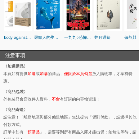
body against body 潘家欣雙生詩歌集｜《如廁帖》✕《如蜜帖》（啾咪文庫本）
尋鯨人的夢境：麻醉科醫師「永遠天晴」的奇幻漂流。在鯨魚的呼吸裡，聽見生命最深的寧靜
一九九○恐怖大王台北降下
井月迴歸
注意事項
〈加選購品〉
本頁如有提供
加選
或
加購
的商品，
僅限於本頁勾選
放入購物車，才享有特
惠。
〈商品包裝〉
外包裝只會寫收件人資料，
不會
有訂購的內容物資訊！
〈商品寄送〉
請注意！「離島地區與部分偏遠地區」無法提供「貨到付款」，請選擇其他
付款方式。
訂單中如有「
預購品
」，需要等到所有商品入庫才能出貨；如無法等待，請