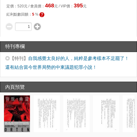
468
395
定價：
520
元 /
會員價
：
元
/ VIP價：
元
紅利點數回饋：
5
%
特刊專欄
◎【特刊】
自我感覺太良好的人，純粹是參考樣本不足罷了！
還有結合當今世界局勢的中東議題犯罪小說！
內頁預覽