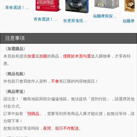
.青春選讀！！愛倫坡短篇小說選（啾咪文庫本）
福爾摩斯探案全集【插畫典藏版】
青春選讀！！愛倫坡短篇小說選（啾咪文庫本）
狄更斯鬼怪小說選集
注意事項
〈加選購品〉
本頁如有提供
加選
或
加購
的商品，
僅限於本頁勾選
放入購物車，才享有特
惠。
〈商品包裝〉
外包裝只會寫收件人資料，
不會
有訂購的內容物資訊！
〈商品寄送〉
請注意！「離島地區與部分偏遠地區」無法提供「貨到付款」，請選擇其他
付款方式。
訂單中如有「
預購品
」，需要等到所有商品入庫才能出貨；如無法等待，請
分開下單！
恕無法指定寄送時段，
夜間、假日不作配送
。