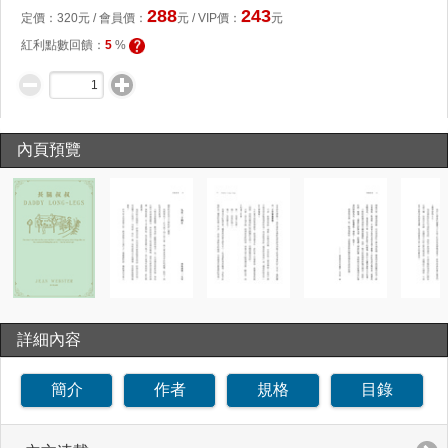
288
243
定價：
320
元 /
會員價
：
元
/ VIP價：
元
紅利點數回饋：
5
%
內頁預覽
詳細內容
簡介
作者
規格
目錄