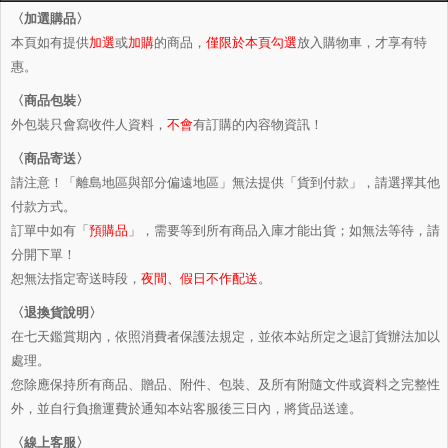
〈加選購品〉
本頁如有提供
加選
或
加購
的商品，
僅限於本頁勾選
放入購物車，才享有特
惠。
〈商品包裝〉
外包裝只會寫收件人資料，
不會
有訂購的內容物資訊！
〈商品寄送〉
請注意！「離島地區與部分偏遠地區」無法提供「貨到付款」，請選擇其他
付款方式。
訂單中如有「
預購品
」，需要等到所有商品入庫才能出貨；如無法等待，請
分開下單！
恕無法指定寄送時段，
夜間、假日不作配送
。
〈退換貨說明〉
在七天鑑賞期內，依照消費者保護法規定，並依本站所定之退訂貨辦法加以
處理。
您除應保持所有商品、贈品、附件、包裝、及所有附隨文件或資料之完整性
外，並自行負擔運費於通知本站客服後三日內，將貨品送達。
〈線上客服〉