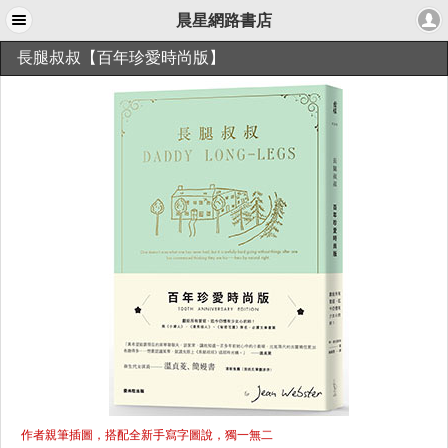
晨星網路書店
長腿叔叔【百年珍愛時尚版】
作者親筆插圖，搭配全新手寫字圖說，獨一無二