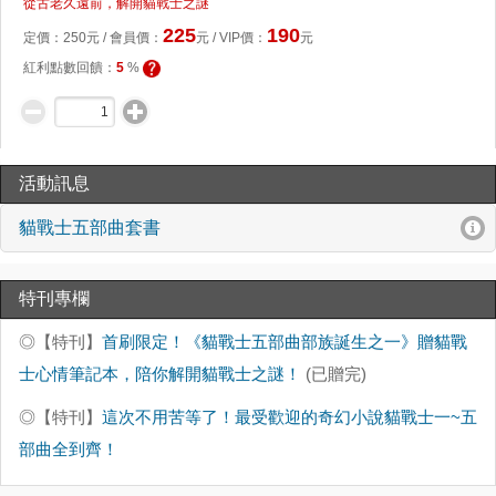
從古老久遠前，解開貓戰士之謎
225
190
定價：
250
元 /
會員價
：
元
/ VIP價：
元
紅利點數回饋：
5
%
活動訊息
貓戰士五部曲套書
click to expand contents
特刊專欄
◎【特刊】
首刷限定！《貓戰士五部曲部族誕生之一》贈貓戰
士心情筆記本，陪你解開貓戰士之謎！
(已贈完)
◎【特刊】
這次不用苦等了！最受歡迎的奇幻小說貓戰士一~五
部曲全到齊！