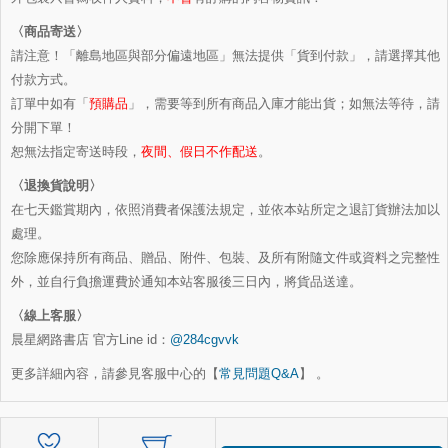
〈商品寄送〉
請注意！「離島地區與部分偏遠地區」無法提供「貨到付款」，請選擇其他
付款方式。
訂單中如有「
預購品
」，需要等到所有商品入庫才能出貨；如無法等待，請
分開下單！
恕無法指定寄送時段，
夜間、假日不作配送
。
〈退換貨說明〉
在七天鑑賞期內，依照消費者保護法規定，並依本站所定之退訂貨辦法加以
處理。
您除應保持所有商品、贈品、附件、包裝、及所有附隨文件或資料之完整性
外，並自行負擔運費於通知本站客服後三日內，將貨品送達。
〈線上客服〉
晨星網路書店 官方Line id：
@284cgvvk
更多詳細內容，請參見客服中心的【
常見問題Q&A
】 。