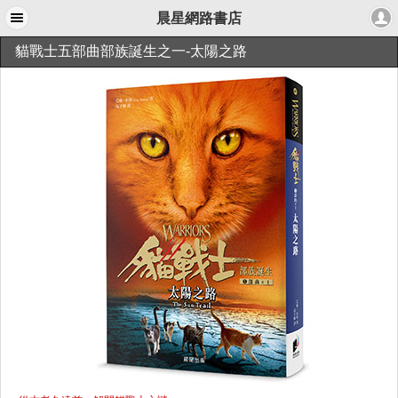
晨星網路書店
貓戰士五部曲部族誕生之一-太陽之路