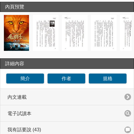
內頁預覽
詳細內容
簡介
作者
規格
內文連載
電子試讀本
我有話要說 (43)