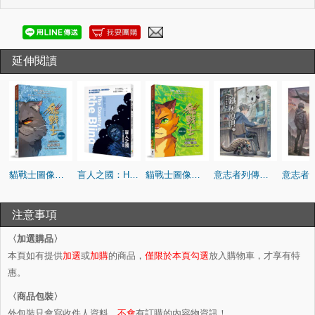
延伸閱讀
貓戰士圖像小說預言的開端2：風暴侵襲
盲人之國：H.G.威爾斯短篇小說集
貓戰士圖像小說預言的開端1：荒野冒險
意志者列傳：鐵灰原則（下）
注意事項
〈加選購品〉
本頁如有提供
加選
或
加購
的商品，
僅限於本頁勾選
放入購物車，才享有特
惠。
〈商品包裝〉
外包裝只會寫收件人資料，
不會
有訂購的內容物資訊！