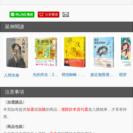
延伸閱讀
光的所在：2026本屋大賞入圍作！瀨尾麻衣子傾注人生之作
尋找蜘蛛：日本暢銷超過36萬冊，西加奈子的生命故事
接近無限透明的藍（出版半世紀紀念版）
萌芽
人間失格
注意事項
〈加選購品〉
本頁如有提供
加選
或
加購
的商品，
僅限於本頁勾選
放入購物車，才享有特
惠。
〈商品包裝〉