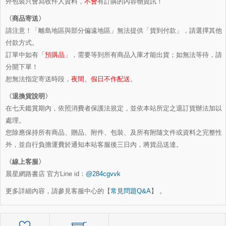
外包裝只會寫收件人資料，
不會
有訂購的內容物資訊！
〈商品寄送〉
請注意！「離島地區與部分偏遠地區」無法提供「貨到付款」，請選擇其他
付款方式。
訂單中如有「
預購品
」，需要等到所有商品入庫才能出貨；如無法等待，請
分開下單！
恕無法指定寄送時段，
夜間、假日不作配送
。
〈退換貨說明〉
在七天鑑賞期內，依照消費者保護法規定，並依本站所定之退訂貨辦法加以
處理。
您除應保持所有商品、贈品、附件、包裝、及所有附隨文件或資料之完整性
外，並自行負擔運費於通知本站客服後三日內，將貨品送達。
〈線上客服〉
晨星網路書店 官方Line id：
@284cgvvk
更多詳細內容，請參見客服中心的【
常見問題Q&A
】 。