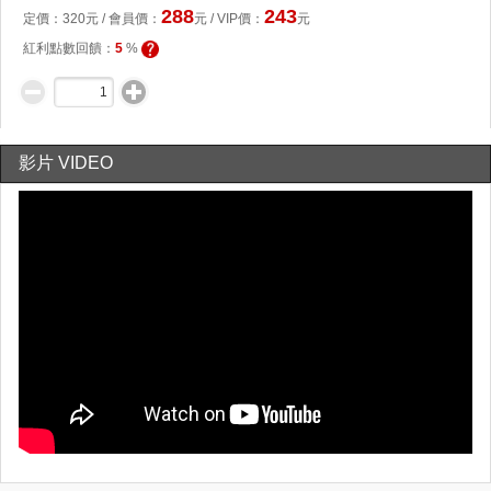
288
243
定價：
320
元 /
會員價
：
元
/ VIP價：
元
紅利點數回饋：
5
%
影片 VIDEO