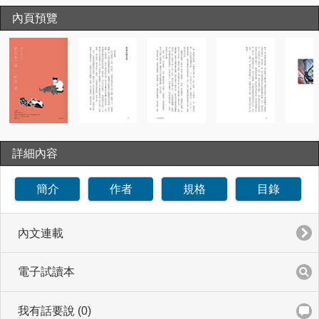
內頁預覽
詳細內容
簡介
作者
規格
目錄
內文連載
電子試讀本
我有話要說 (0)