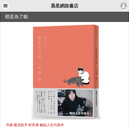
晨星網路書店
都是為了貓
作家‧龐克歌手 町田康 貓奴人生代表作