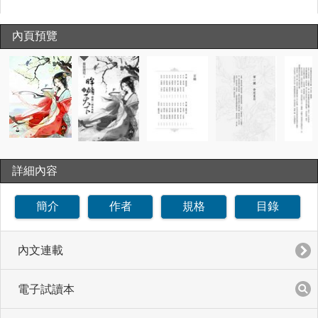
內頁預覽
詳細內容
簡介
作者
規格
目錄
內文連載
電子試讀本