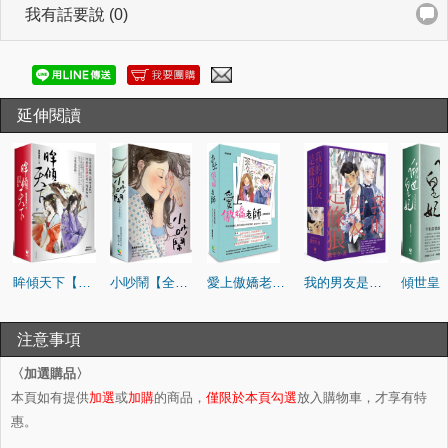
我有話要說 (0)
延伸閱讀
眸傾天下【全集盒裝版】
小吵鬧【全集盒裝版】
愛上傲嬌老師【全集盒裝版】
我的男友是條狼【全集盒裝版】
注意事項
〈加選購品〉
本頁如有提供
加選
或
加購
的商品，
僅限於本頁勾選
放入購物車，才享有特
惠。