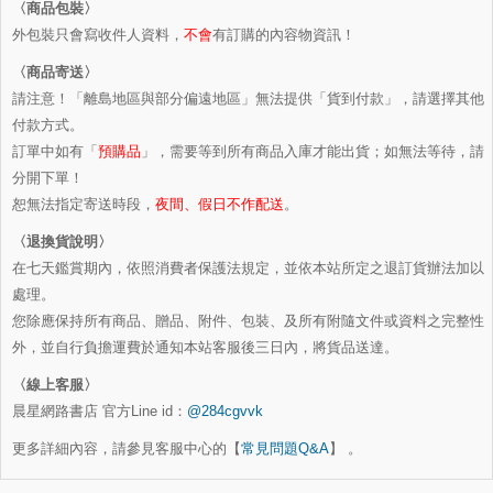
〈商品包裝〉
外包裝只會寫收件人資料，
不會
有訂購的內容物資訊！
〈商品寄送〉
請注意！「離島地區與部分偏遠地區」無法提供「貨到付款」，請選擇其他
付款方式。
訂單中如有「
預購品
」，需要等到所有商品入庫才能出貨；如無法等待，請
分開下單！
恕無法指定寄送時段，
夜間、假日不作配送
。
〈退換貨說明〉
在七天鑑賞期內，依照消費者保護法規定，並依本站所定之退訂貨辦法加以
處理。
您除應保持所有商品、贈品、附件、包裝、及所有附隨文件或資料之完整性
外，並自行負擔運費於通知本站客服後三日內，將貨品送達。
〈線上客服〉
晨星網路書店 官方Line id：
@284cgvvk
更多詳細內容，請參見客服中心的【
常見問題Q&A
】 。