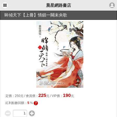
晨星網路書店
眸傾天下【上冊】情鎖一闋未央歌
225
190
定價：
250
元 /
會員價
：
元
/ VIP價：
元
紅利點數回饋：
5
%