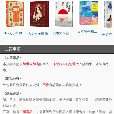
日本雜學圖鑑：日本大小事，通通都想知道
365天，與神明一起來跨年：圖說台灣民間廟宇裡的歲時與節令故事
日本如何崩壞？新井一二三的東京觀察
大唐女子圖鑑
注意事項
〈加選購品〉
本頁如有提供
加選
或
加購
的商品，
僅限於本頁勾選
放入購物車，才享有特
惠。
〈商品包裝〉
外包裝只會寫收件人資料，
不會
有訂購的內容物資訊！
〈商品寄送〉
請注意！「離島地區與部分偏遠地區」無法提供「貨到付款」，請選擇其他
付款方式。
訂單中如有「
預購品
」，需要等到所有商品入庫才能出貨；如無法等待，請