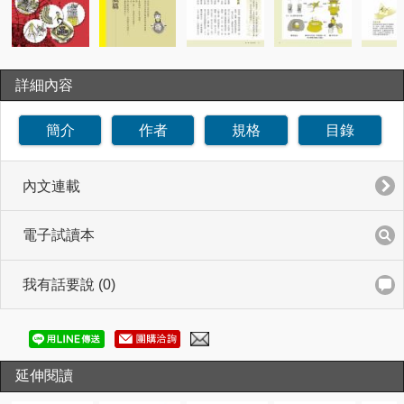
詳細內容
簡介
作者
規格
目錄
內文連載
電子試讀本
我有話要說 (0)
延伸閱讀