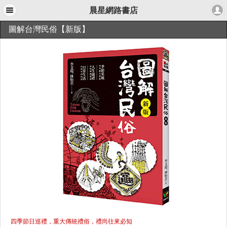
晨星網路書店
圖解台灣民俗【新版】
四季節日巡禮，重大傳統禮俗，禮尚往來必知