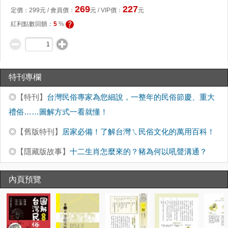
269
227
定價：
299
元 /
會員價
：
元
/ VIP價：
元
紅利點數回饋：
5
%
特刊專欄
◎【特刊】
台灣民俗專家為您細說，一整年的民俗節慶、重大
禮俗……圖解方式一看就懂！
◎【舊版特刊】
居家必備！了解台灣ㄟ民俗文化的萬用百科！
◎【隱藏版故事】
十二生肖怎麼來的？豬為何以吼聲溝通？
內頁預覽