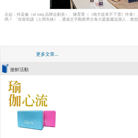
左起：何孟倫（et seq.品牌企劃長）、陳育萱（《南方從來不下雪》作者）
嗎？ 「你當初讀《人間失格》，透過文字觀察男主角大庭葉藏這個人，會
育萱望向身旁的何孟倫（et seq.品牌企劃長），直接問道。 「當朋友喔
復正常的時候其實滿有趣的，但當他陷入自己的世界
更多文章...
搶鮮活動