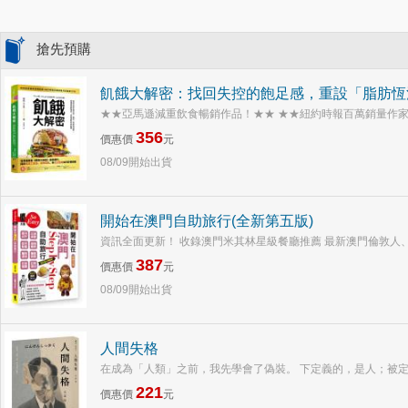
搶先預購
飢餓大解密：找回失控的飽足感，重設「脂肪恆
★★亞馬遜減重飲食暢銷作品！★★ ★★紐約時報百萬銷量作家最
356
價惠價
元
08/09開始出貨
開始在澳門自助旅行(全新第五版)
資訊全面更新！ 收錄澳門米其林星級餐廳推薦 最新澳門倫敦人、澳
387
價惠價
元
08/09開始出貨
人間失格
在成為「人類」之前，我先學會了偽裝。 下定義的，是人；被定義的
221
價惠價
元