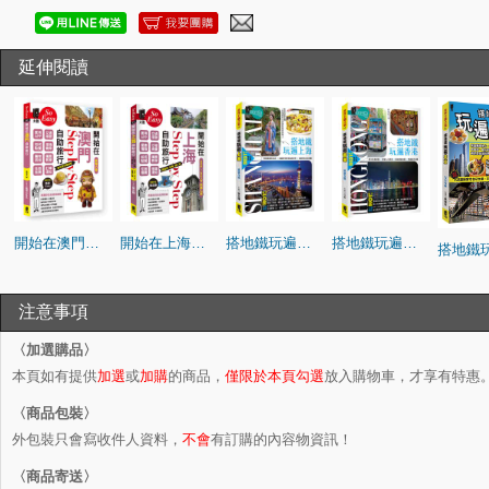
延伸閱讀
開始在澳門自助旅行(全新第五版)
開始在上海自助旅行：附蘇州．杭州．迪 士尼（2026～2027年新第七版）
搭地鐵玩遍上海（新第九版）
搭地鐵玩遍香港（新第五版）
注意事項
〈加選購品〉
本頁如有提供
加選
或
加購
的商品，
僅限於本頁勾選
放入購物車，才享有特惠
〈商品包裝〉
外包裝只會寫收件人資料，
不會
有訂購的內容物資訊！
〈商品寄送〉