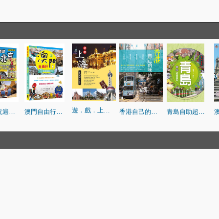
遊．戲．上海——穿越魔都百年行
搭地鐵玩遍北京(2020年版)
澳門自由行：7條路線懶人包
香港自己的味道：工廈黨×藝文青×舊情懷×自然系
青島自助超簡單
。