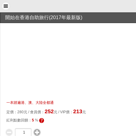
開始在香港自助旅行(2017年最新版)
一本踏遍港、澳、大陸全都通
252
213
定價：
280
元 /
會員價
：
元
/ VIP價：
元
紅利點數回饋：
5
%