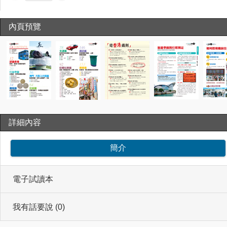
內頁預覽
詳細內容
簡介
電子試讀本
我有話要說 (0)