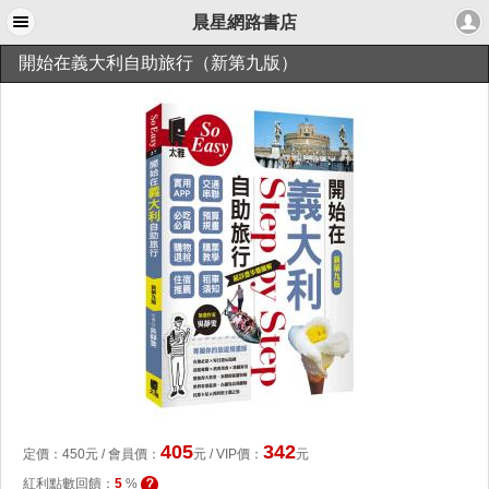
晨星網路書店
開始在義大利自助旅行（新第九版）
405
342
定價：
450
元 /
會員價
：
元
/ VIP價：
元
紅利點數回饋：
5
%