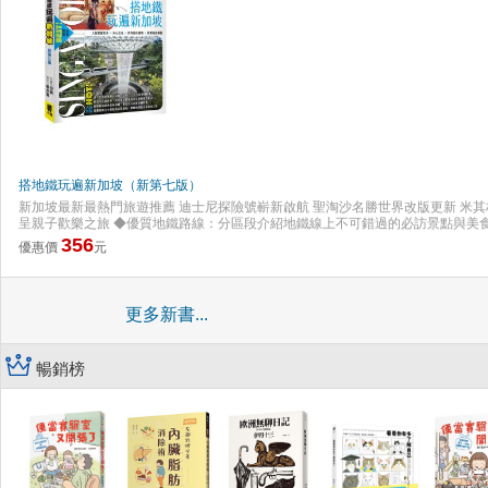
搭地鐵玩遍新加坡（新第七版）
新加坡最新最熱門旅遊推薦 迪士尼探險號嶄新啟航 聖淘沙名勝世界改版更新 米其
呈親子歡樂之旅 ◆優質地鐵路線：分區段介紹地鐵線上不可錯過的必訪景點與美食
購物中心：濱海灣金沙購物商場、萊佛士城購物中心、怡豐城、巴耶利峇商圈、
356
優惠價
元
物聖地。 ◆異國美食料理：融合多元文化，在地平價小吃、中式傳統料理、經典
林星級餐廳，滿足你的味蕾。 ◆近郊順遊景點：擁有眾多娛樂設施和米其林餐廳
「登布西山」，享受遠離城市喧囂的休閒小島。 本書特色 ★分站導覽：21個精
好去處，景點、購物、美食一網打盡。 ★兩大近郊最熱門區域：接駁運輸詳解，
更多新書...
程！ ★星級美食：高貴與平價的米其林星級美食，值得探訪！ ★精選特輯：綠意
城購物專題，掌握最新資訊。 ★實用地圖：搭配詳盡的地鐵圖、周邊街道地圖，安
薦地：時間緊湊的人，玩完三大推薦，等於玩到該站的靈魂精髓！
暢銷榜