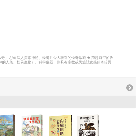
背景知識，也能完整享受故事。 《貓戰士》系列小說的榮譽紀錄： ◆
0萬本 ◆美國亞馬遜書店五顆星評價 ◆版權銷售日、韓、法、德、俄等16國
上盤據總時長逾121週 ◆2009年臺北縣國民中小學滿天星閱讀計畫
市國中小學票選為嘉義家書（4-6年級推薦） 本書特色 ◎閱讀門檻低，培
、選擇與責任等生命議題。 ◎同時培養圖像與文字的閱讀能力。 ◎可搭
教材。
奇」之物 深入探索神秘、怪誕且令人著迷的怪奇珍藏 ★ 跨越時空的收
說中的人魚、怪異生物）、科學儀器，到具有宗教或民族誌意義的奇珍異
收藏家如何透過收集珍奇之物，來試圖理解世界、展示權力，並模糊科學與
書中也涉及了許多關於人體標本、骷髏藝術及與死亡相關的奇異文物，展現
美的視覺呈現 ：本書收錄了大量珍貴的插圖與照片，文字敘述充滿魅力且
祕密的木櫃之間。 古埃及木乃伊曾被當作治百病的靈丹妙藥？ 一隻乾
犯的刺青皮膚，為何被博物館永久保存？ 翻開本書，你會看見栩栩如生
悲劇與科學、醫學與死亡之物。 這不僅是一本書，更是一場通往歷史陰
死亡文化研究與歷史遺產領域的深厚背景，將鏡頭對準了文藝復興時期盛
．卡茲帶領讀者重新認識那些被遺忘的標本、醫療器械與奇異收藏。 從
；從真假難辨的神秘生物，到見證科學發展的珍貴文物，每一件展品背
 這不只是一本介紹奇珍異物的圖文書，更是一場橫跨科學史、醫學史與