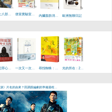
貓戰士八部曲無星氏族之四-雷鳴將至
便當實驗室又開張了：日日和特別日的菜單挑戰記
內臟脂肪消除術：不用餓肚子、外食喝酒都OK！「凸凸的肚子」一下子就消除
歐洲無聊日記
打開犯罪心理學大門【修訂版】：一窺人心的黑暗面
一次又一次又一次地重新開始
尋找蜘蛛：日本暢銷超過36萬冊，西加奈子的生命故事
光的所在：2026本屋大賞入圍作！瀨尾麻衣子傾注人生之作
眼淚》片名的由來？田調跟編劇的準備過程…