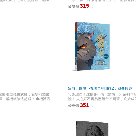
渣滓，以風格迥異的詩歌度量人
中上的男孩； 楊立林，短髮俐落、動作敏
315
優惠價
元
實。」 創作精神延續潘家欣經
楊立林常因外表被誤認成男生。 她進女廁
帖》寫給孔雀，兩者之間的留白，
外。 一次次的爭辯與碰撞，讓何冠儒開始
廁帖》開始，讓直白的詩句啟發
別嗎？ 當「女生應該怎樣」的聲音不斷出
聊賴。如果你是詩歌愛好者，請直
疑， 慢慢學會尊重、理解，甚至守護朋友
消退的愛、欲望與隨之而來的顫慄
籤，你是否有勇氣撕下來？ 《我的麻吉是
藝術家潘家欣持續挑戰極限，所推
度與習慣之外，為公平與尊重發聲。 ◆本書
詩都是生活當中的靈光領悟，也
閱讀，搭配性別教育、品格教育與SDGs
本詩集，指向兩條不同路徑，歡
變力量。本系列讀本，首創以聯合國「20
際議題轉化為孩子身邊的真實情境：霸凌
中，看見多元，學習尊重。 1. 最貼近孩
容易共鳴的人際與成長困境。讓孩子在故事
伴 結合108課綱素養教育精神，適合國
合親子共讀，成為打開家庭對話的起點。 3. 
順序： 1. 被霸凌者與霸凌者（=SDGs16 
正常生的相處（=SDGs4 優質教育） 4. 
減少不平等） 6. 消除貧窮（=SDGs1消
貓戰士圖像小說預言的開端2：風暴侵襲
麼四引擎飛機式微，而雙引擎飛
＼改編自全球暢銷小說《貓戰士》系列作品
障，飛機就無法起飛？ ◆機體表
險！ 火心好不容易歷經千辛萬苦，終於成
術知識， 從機體結構、系統與設
友灰紋違背戰士守則與河族戰士銀流相愛
351
優惠價
元
的科技與技術！ 不只帶你「看
計，火心嘗試探詢雷族前副族長紅尾的死
就讓我們一起來看看── 以音速
甥雲兒膽大叛逆的行徑也令火心頭痛不已
公司（ANA）工程師和飛航工程師
即將一一揭曉，而潛伏在森林暗處的惡意
噴射客機的知識和幕後故事，結
以忠誠與勇氣做出抉擇，而他的所有決定
飛機的大小事！ ■專家繪製的全
森》與第四集《風暴將臨》。 ◆經典奇
的結構和系統。搭配圖解，讓讀
度。 ◆張力十足的劇情設定：充滿神話色
也能順利閱讀！
宴：精美繽紛的畫面，讓激烈的打鬥與真