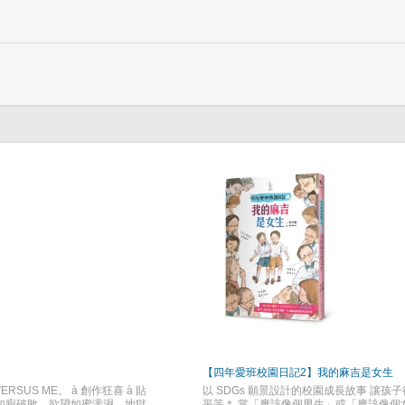
【四年愛班校園日記2】我的麻吉是女生
RSUS ME。 à 創作狂喜 à 貼
以 SDGs 願景設計的校園成長故事 讓孩
活如廁破敗，欲望如蜜濡濕，地獄
平等＊ 當「應該像個男生」或「應該像個