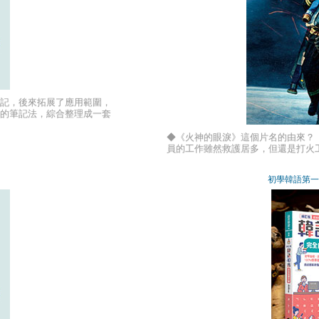
筆記，後來拓展了應用範圍，
述的筆記法，綜合整理成一套
插圖或短文的形式表現出
的內容。 ．讀書心得。
◆《火神的眼淚》這個片名的由來？
員的工作雖然救護居多，但還是打火
彙。 而「眼淚」則是取自一個意象
淚》結合起來，就有一種慈悲的意象
初學韓語第一
但在這些驚險危難中，搶救人命