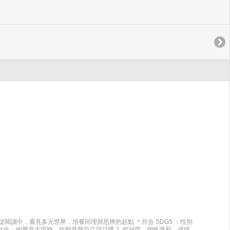
子從閱讀中，看見多元世界，培養同理與思辨的起點 ＊符合 SDG5 ：性別
女生」的聲音出現時，你願意替自己說話嗎？ 何冠儒，個性溫和、成績