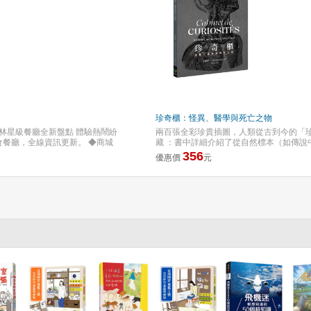
粉絲可以全新的方式重溫舊作，新讀者不需
全球暢銷逾3000萬本 ◆全臺暢銷逾14
◆每集甫上市便直攻紐約時報排行榜第一，榜
優良圖書推薦（高年級） ◆2010年嘉義
養閱讀興趣。 ◎以生動的故事，探索群體
配原著小說一起閱讀，作為跨媒介的學習
珍奇櫃：怪異、醫學與死亡之物
林星級餐廳全新盤點 體驗熱鬧紛
兩百張全彩珍貴插圖，人類從古到今的「珍
餐廳，全線資訊更新。 ◆商城
藏 ：書中詳細介紹了從自然標本（如傳
國際知名百貨公司，好逛好買的購
寶。 ★ 探索人類的好奇心 ：探討這些
356
優惠價
元
馬來料理、創新印度料理、米其
幻想之間的界限。 ★ 死亡學的視角 ：
的「聖淘沙島」、世外桃源的
了人類對生命盡頭的敬畏與迷戀。 ★ 精
選站點，將地鐵站周邊值得推薦的
引人入勝，讓讀者彷彿親身穿梭在那些裝滿
幫你輕鬆規畫好最超值的延伸行
枯的人類足部，竟被製成家具擺設？ 死刑
新地標特輯、必嘗美食特輯、商
的美人魚標本，觸碰那些承載荒誕詭異、
心遊玩不迷路！ ★達人三大推
影與奇異事物的私人導覽。作者憑藉其在
行的「珍奇櫃」。 死亡文化研究者茱麗葉
人體遺骸的保存歷史，到失敗的醫學實驗
後，都隱藏著一段曲折離奇的人類故事。
死亡文化的探索之旅。