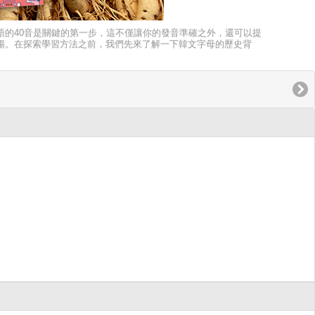
語的40音是關鍵的第一步，這不僅讓你的發音準確之外，還可以提
暢。在探索學習方法之前，我們先來了解一下韓文字母的歷史背
書寫系統，只能依賴漢字來記錄語言，使得一般民眾難以書寫。但在
主世宗大王下令創建了一套由28個字母組成的書寫系統，包括17個子