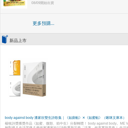
08/09開始出貨
更多預購...
新品上市
body against body 潘家欣雙生詩歌集｜《如廁帖》✕《如蜜帖》（啾咪文庫本）
楊牧詩獎獲獎作品《如蜜、微顫、焰中生》分裂轉體！ body against body。ME VE
臉對撞 ß 生活苦痛 ß 藝術家潘家欣以詩歌重新定義「活著」的真實與意義！ 生