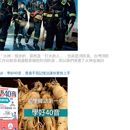
 「火神」指涉的，當然是「打火的人」，也就是消防員。台灣消防
工作比較容易讓觀眾聯想到消防員，所以我們便選了火神這個詞
，叫「觀音垂淚」：神明看盡人間苦難，因而流淚。所以《火神的眼
。這倒不是說消防員都是神聖之人。剛好相反，他們大多是凡人，
步：學好40音，透過手寫記憶法讓你更快上手