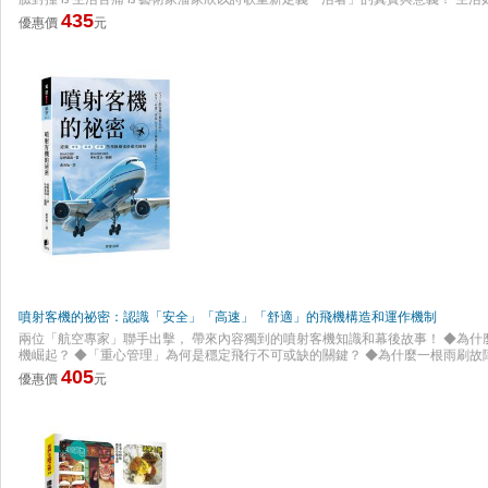
天堂死去活來，你我都身在其中。 詩人意志化作天秤，左手流淌花蜜，右手托起
435
優惠價
元
世萬物之輕與重。 潘家欣：「詩歌與如廁根本一體之兩面——都是不得不吐露之真
典詩集《妖獸》、《失語獸》、《負子獸》系列，《如廁帖》寫給敗犬，《如蜜
更是寫給每一個在當代生活中迷惘喘息的美麗靈魂。 如果你很少讀詩，請從《如
你的想像力，看見生活加諸在你我身上的各種卡關與塞車，練習欣賞日常的百無
接品嘗《如蜜帖》，走進詩人一字一句搭蓋出的意象森林，細細品味生命中不曾
不安。 「假如地獄真如蜜，你願下地獄嗎？」是時候了，請出發。 本書特色 ★
出之重量級雙生詩歌集！ ★《如蜜帖》華麗纏綿，《如廁帖》樸實直白，每一首
是對無盡重複之磨難最直接的回擊。風格迥異的雙子之作，值得閱讀對照！ ★兩
迎你踏出第一步，感受詩歌風景之美。
噴射客機的祕密：認識「安全」「高速」「舒適」的飛機構造和運作機制
兩位「航空專家」聯手出擊， 帶來內容獨到的噴射客機知識和幕後故事！ ◆為什
機崛起？ ◆「重心管理」為何是穩定飛行不可或缺的關鍵？ ◆為什麼一根雨刷故
面變成「鯊魚皮」真的能減少空氣阻力？ 作者累積超過40年的維修經驗及飛航技
405
優惠價
元
備出發， 進一步介紹這些系統在飛航中扮演的關鍵角色， 帶你深度剖析噴射客機
懂」噴射客機，更結合實際案例， 詳解飛行中可能遇到的故障挑戰與應對方式。 
飛行於高度1萬公尺、零下50℃的世界所需的技術！ 本書特色 ■由前全日本空輸
共同製作： 兩位航空專家聯手出擊！只有親臨現場工作的專家們才能寫出的各種
合豐富維修經驗及飛航技術知識，從機體結構、系統與設備出發，讓讀者輕鬆理解
彩圖解： 由知名航空解說家中村寬治繪製的插圖，清晰、準確地展示了噴射客機
者更能清楚掌握噴射客機的結構與系統，還有其背後的運作原理。即使是初學者