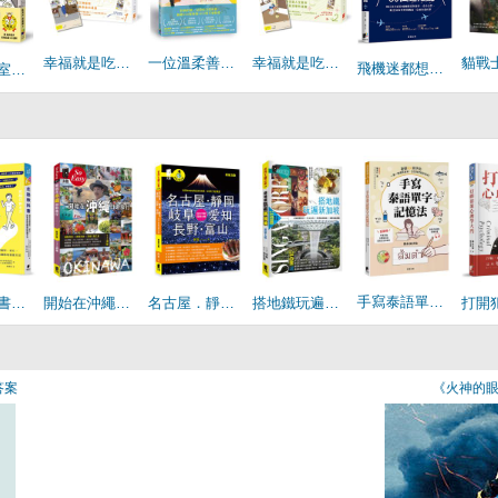
幸福就是吃飯睡覺等待vol.1（台灣限定 蒐集1號 日日好日 書籤特典版）
一位溫柔善良(有錢的)太太和她的100隻狗
幸福就是吃飯睡覺等待vol.2（台灣限定 蒐集2號 日日好日 書籤特典版）
飛機迷都想知道的50個超知識：飛行員告訴你飛機構造與操作、空中交管、航空氣象等搭飛機前一定要知道的事
便當實驗室開張：每天做給老公、女兒，偶爾也自己吃
手寫泰語單字記憶法：基礎800寫字帖，一筆一劃邊寫邊背，自然而然就記起來！
走路教科書：預防足部變形、老化，改善步態和體態的關鍵方法
開始在沖繩自助旅行（新第五版）
名古屋．靜岡．岐阜．愛知．長野．富山：日本中部深度之旅（新第五版）
搭地鐵玩遍新加坡（新第七版）
答案
《火神的