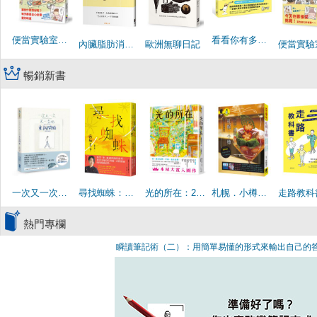
將至
便當實驗室又開張了：日日和特別日的菜單挑戰記
看看你有多了解自己
內臟脂肪消除術：不用餓肚子、外食喝酒都OK！「凸凸的肚子」一下子就消除
歐洲無聊日記
暢銷新書
暗面
一次又一次又一次地重新開始
尋找蜘蛛：日本暢銷超過36萬冊，西加奈子的生命故事
光的所在：2026本屋大賞入圍作！瀨尾麻衣子傾注人生之作
札幌．小樽：旬味海鮮盛／浪漫運河行／北國雪景趣／定山溪名湯
熱門專欄
瞬讀筆記術（二）：用簡單易懂的形式來輸出自己的