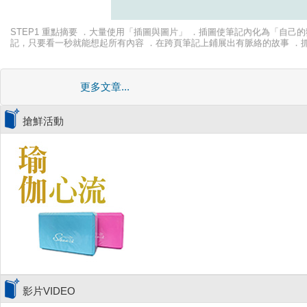
STEP1 重點摘要 ．大量使用「插圖與圖片」 ．插圖使筆記內化為「自己
記，只要看一秒就能想起所有內容 ．在跨頁筆記上鋪展出有脈絡的故事 ．
文字並用，靈活運用左右腦 ．使用繽紛的色彩 ．利用色彩來回憶筆記內容
圖片來強化記憶和理解。人們天生對視覺訊息有較強的感受力，很容易將語
更多文章...
搶鮮活動
影片VIDEO