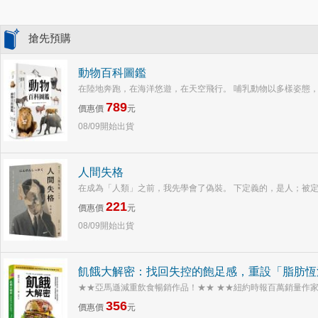
搶先預購
動物百科圖鑑
在陸地奔跑，在海洋悠遊，在天空飛行。 哺乳動物以多樣姿態，
789
價惠價
元
08/09開始出貨
人間失格
在成為「人類」之前，我先學會了偽裝。 下定義的，是人；被定義的
221
價惠價
元
08/09開始出貨
飢餓大解密：找回失控的飽足感，重設「脂肪恆
★★亞馬遜減重飲食暢銷作品！★★ ★★紐約時報百萬銷量作家最
356
價惠價
元