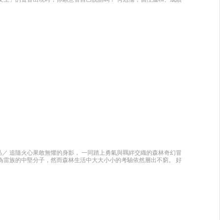
捷的女孩； 兩人從小一起長大，是同學口中的「好麻吉」。 在學校裡，
被質疑、穿制服褲被糾正， 想參加足球隊，卻因「只限男生」被擋在門
思考—— 規定真的公平嗎？ 職業、運動、穿著，真的只能屬於某一種性
現， 楊立林選擇站出來為自己發聲； 而何冠儒，從一開始的不解與遲
的選擇。 這是一個關於「性別刻板印象」的故事。 當世界替你貼上標
女生》用貼近校園日常的情節， 帶孩子看見差異、理解多元， 學習在制
對應聯合國永續發展 SDGs 目標5：性別平等 ◆適合國小中年級以上
主題教學使用 本書特色 面對全球的永續挑戰，我們相信教育是最強大的改
30永續發展目標（SDGs）」為核心設計六本校園成長故事，將抽象的國
、貧窮、性別平等、新住民、特殊生相處⋯⋯讓孩子在熟悉的校園生活
子生活的SDGs啟蒙讀本 每冊從孩子的視角出發，鋪陳出中高年級孩子最
中學會分辨對錯、理解差異、思考如何回應。 2. 教師與家長的閱讀夥
小中年級以上閱讀課、班級經營、生命教育、社會議題融入課程使用，也適
六大主題 × 六冊故事 × 六項SDGs目標 預計每冊（SDGs）議題及出版
和平正義與有利的制度） 2. 性別平等（=SDGs5 性別平等） 3. 特殊生與
消除飢餓（=SDGs2 消除飢餓） 5. 新住民的孩子的自我認同（=SDGs10
除貧窮）
／ 追隨火心果敢無懼的身影， 一同踏上勇氣與羈絆交織的森林奇幻冒
為雷族的中堅分子，然而森林生活中大大小小的考驗依然層出不窮。 好
，而野心勃勃的虎爪似乎正暗中策畫著可怕的陰謀。為了阻止虎爪的詭
因，想不到竟意外牽扯雷族與河族之間，掩蓋多年的往事。與此同時，外
，總是藉故離群的他，似乎隱藏著不可言說的祕密—— 部族昔日的糾葛
，也準備撕裂得來不易的安寧與和平。面對接踵而至的危機，火心一次次
都將左右族群的命運！ ※本書改編自《貓戰士》首部曲第三集《祕密之
幻小說的全新體驗：以精采的視覺敘事，帶領讀者進入貓戰士的冒險國
彩的世界觀搭配明快的敘事節奏，一翻頁就停不下來。 ◆精緻的視覺饗
摯的情感變化，盡收眼底。 ◆老粉收藏，新粉的最佳入門：喜愛原著的