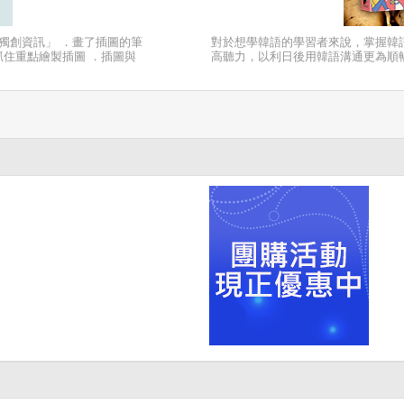
的獨創資訊」 ．畫了插圖的筆
對於想學韓語的學習者來說，掌握韓
抓住重點繪製插圖 ．插圖與
高聽力，以利日後用韓語溝通更為順
 瞬讀筆記術利用大量插圖和
景。 在很久以前，韓國沒有自己的
1443年，當時的朝鮮王朝第四代君
音和11個母音。後