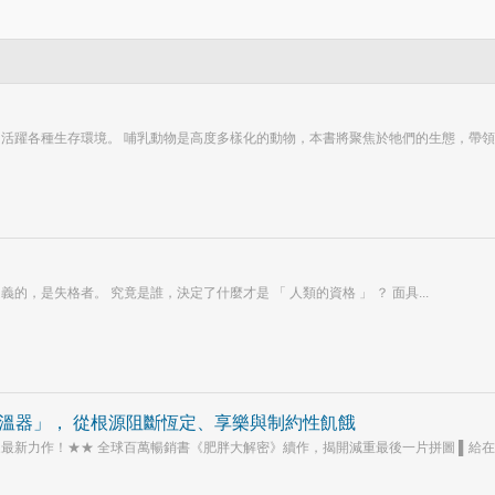
活躍各種生存環境。 哺乳動物是高度多樣化的動物，本書將聚焦於牠們的生態，帶領您
，是失格者。 究竟是誰，決定了什麼才是 「 人類的資格 」 ？ 面具...
溫器」， 從根源阻斷恆定、享樂與制約性飢餓
新力作！★★ 全球百萬暢銷書《肥胖大解密》續作，揭開減重最後一片拼圖 ▌給在復.