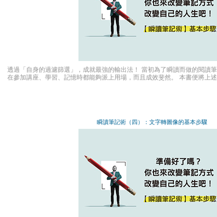
透過「自身的過濾篩選」，成就最強的輸出法！ 當初為了瞬讀而做的閱讀
在參加講座、學習、記憶時都能夠派上用場，而且成效斐然。 本書便將上
「瞬讀式筆記術」。藉由瞬讀式筆記術，將以下種種情境轉換成圖像，再以
來。 ．參加講座時學習到的內容。 ．自己在學習時產生的弱點。 ．想記住
瞬讀筆記術（四）：文字轉圖像的基本步驟