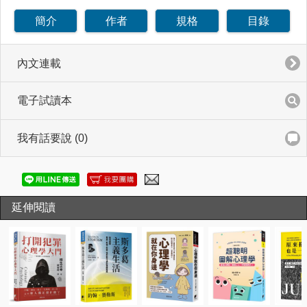
簡介
作者
規格
目錄
內文連載
電子試讀本
我有話要說 (0)
延伸閱讀