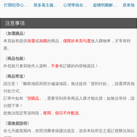
打開犯罪心理學大門【修訂版】：一窺人心的黑暗面
斯多葛主義生活【修訂版】：如何避開焦慮、悲傷、失望、憤怒和不滿的情緒指南
心理學就在你身邊：現代人最常見的72個心理盲點，陪你搞懂自己、也更懂別人
超聰明圖解心理學（暢銷修訂版）
注意事項
〈加選購品〉
本頁如有提供
加選
或
加購
的商品，
僅限於本頁勾選
放入購物車，才享有特
惠。
〈商品包裝〉
外包裝只會寫收件人資料，
不會
有訂購的內容物資訊！
〈商品寄送〉
請注意！「離島地區與部分偏遠地區」無法提供「貨到付款」，請選擇其他
付款方式。
訂單中如有「
預購品
」，需要等到所有商品入庫才能出貨；如無法等待，請
分開下單！
恕無法指定寄送時段，
夜間、假日不作配送
。
〈退換貨說明〉
在七天鑑賞期內，依照消費者保護法規定，並依本站所定之退訂貨辦法加以