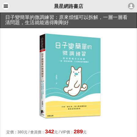
晨星網路書店
日子變簡單的微調練習：原來煩惱可以拆解，一層一層看
清問題，生活就能過得剛剛好
342
289
定價：
380
元 /
會員價
：
元
/ VIP價：
元